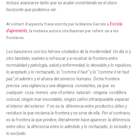
incluso avanzarse tanto que se acabe convirtiendo en el único
horizonte que podemos ver.
Al voltant d’aquesta frase escrita per la Marina Garcés a
Escola
d’aprenents
, la mateixa autora cita Bauman per referir-se a les
fronteres:
Los basureros son los héroes olvidados de la modernidad. Un día sí y
otro también, vuelven a refrescar y a recalcar la frontera en­tre
normalidad y patología, salud y enfermedad, lo deseable y lo re­pulsivo,
lo aceptado y lo rechazado, lo “comme il faut” y lo “comme il ne faut
pas”,el adentro y el afuera del universo humano. Dicha fron­tera
precisa
una vigilancia y una diligencia
constantes, ya que
es
cualquier
cosa
menos
una «frontera
natural»:
ninguna
cordillera
colosal, ningún mar insondable, ningún cañón infranqueable sepa­ran
el interior del exterior. Y no es la
diferencia entre productos útiles y
residuos la que reclama la frontera y se sirve de ella. Por el contrario,
es la frontera la que predice, literalmente hace aparecer, la diferencia
entre ellos: la diferencia entre lo admitido y lo recha­zado, lo incluido y
lo excluido.