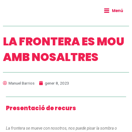
Vés
Main
al
Menú
Menu
contingut
LA FRONTERA ES MOU
AMB NOSALTRES
Manuel Barrios
gener 8, 2023
Presentació de recurs
La frontera se mueve con nosotros, nos puede pisar la sombra o