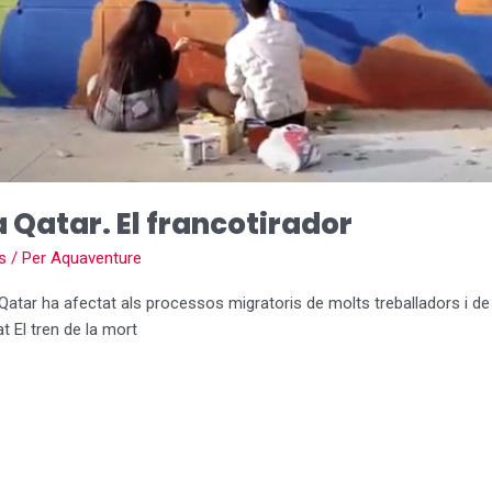
a Qatar. El francotirador
s
/ Per
Aquaventure
atar ha afectat als processos migratoris de molts treballadors i de c
t El tren de la mort