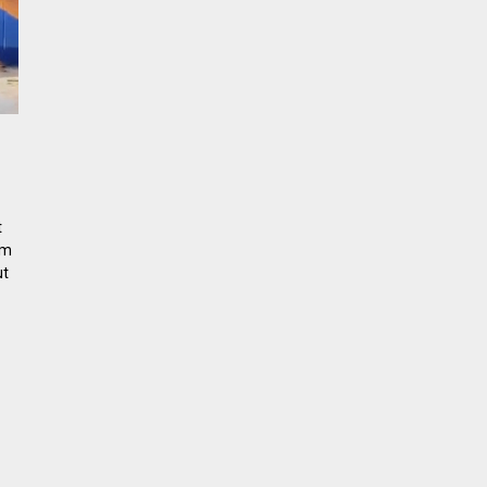
t
om
ut