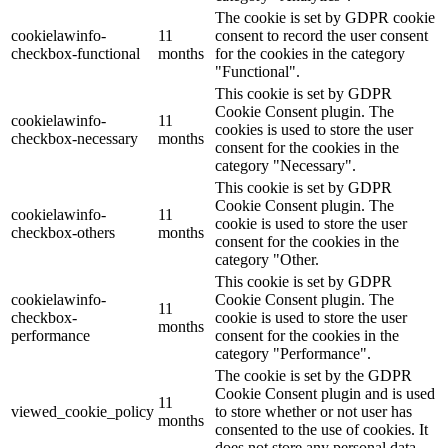
The cookie is set by GDPR cookie
cookielawinfo-
11
consent to record the user consent
checkbox-functional
months
for the cookies in the category
"Functional".
This cookie is set by GDPR
Cookie Consent plugin. The
cookielawinfo-
11
cookies is used to store the user
checkbox-necessary
months
consent for the cookies in the
category "Necessary".
This cookie is set by GDPR
Cookie Consent plugin. The
cookielawinfo-
11
cookie is used to store the user
checkbox-others
months
consent for the cookies in the
category "Other.
This cookie is set by GDPR
cookielawinfo-
Cookie Consent plugin. The
11
checkbox-
cookie is used to store the user
months
performance
consent for the cookies in the
category "Performance".
The cookie is set by the GDPR
Cookie Consent plugin and is used
11
viewed_cookie_policy
to store whether or not user has
months
consented to the use of cookies. It
does not store any personal data.