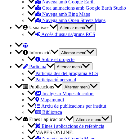
Navega amb Google Earth
Crea animacions amb Google Earth Studio
Navega amb Bing Maps
Navega amb Open Streets Maps
Usuaris/es
Alternar menú
Accés d’usuaris/grups RCS
Informació
Alternar menú
Sobre el projecte
Participa
Alternar menú
Participa des del programa RCS
Participació personal
Publicacions
Alternar menú
Imatges o Mapes de colors
Mapamundi
Arxiu de publicacions per institut
Biblioteca
Eines i aplicacions
Alternar menú
Eines i aplicacions de referència
MAPES ONLINE:
Navega amb Google Maps