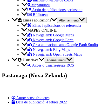
Imatges o Mapes de colors
Mapamundi
Arxiu de publicacions per institut
Biblioteca
Eines i aplicacions
Alternar menú
Eines i aplicacions de referència
MAPES ONLINE:
Navega amb Google Maps
Navega amb Google Earth
Crea animacions amb Google Earth Studio
Navega amb Bing Maps
Navega amb Open Streets Maps
Usuaris/es
Alternar menú
Accés d’usuaris/grups RCS
Pastanaga (Nova Zelanda)
Autor:
sense fronteres
Data de publicació:
4 febrer 2022