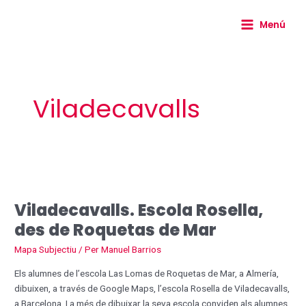
Vés
Main
al
Menú
Menu
contingut
Viladecavalls
Viladecavalls.
Escola
Viladecavalls. Escola Rosella,
Rosella,
des
des de Roquetas de Mar
de
Mapa Subjectiu
/ Per
Manuel Barrios
Roquetas
de
Els alumnes de l’escola Las Lomas de Roquetas de Mar, a Almería,
Mar
dibuixen, a través de Google Maps, l’escola Rosella de Viladecavalls,
a Barcelona. I a més de dibuixar la seva escola conviden als alumnes