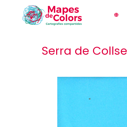
Vés
al
contingut
Serra de Collse
Papallones
del
Besòs