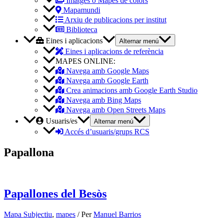
Imatges o Mapes de colors
Mapamundi
Arxiu de publicacions per institut
Biblioteca
Eines i aplicacions
Alternar menú
Eines i aplicacions de referència
MAPES ONLINE:
Navega amb Google Maps
Navega amb Google Earth
Crea animacions amb Google Earth Studio
Navega amb Bing Maps
Navega amb Open Streets Maps
Usuaris/es
Alternar menú
Accés d’usuaris/grups RCS
Papallona
Papallones del Besòs
Mapa Subjectiu
,
mapes
/ Per
Manuel Barrios