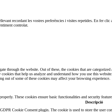
ellevant recordant les vostres preferències i visites repetides. En fer c
ntiment controlat.
e through the website. Out of these, the cookies that are categorized a
rty cookies that help us analyze and understand how you use this websit
ting out of some of these cookies may affect your browsing experience.
 properly. These cookies ensure basic functionalities and security featu
Descripció
y GDPR Cookie Consent plugin. The cookie is used to store the user cons