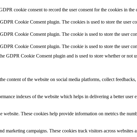
 GDPR cookie consent to record the user consent for the cookies in the 
y GDPR Cookie Consent plugin. The cookies is used to store the user co
y GDPR Cookie Consent plugin. The cookie is used to store the user cons
y GDPR Cookie Consent plugin. The cookie is used to store the user con
 the GDPR Cookie Consent plugin and is used to store whether or not use
the content of the website on social media platforms, collect feedbacks, 
mance indexes of the website which helps in delivering a better user ex
e website. These cookies help provide information on metrics the number 
and marketing campaigns. These cookies track visitors across websites a