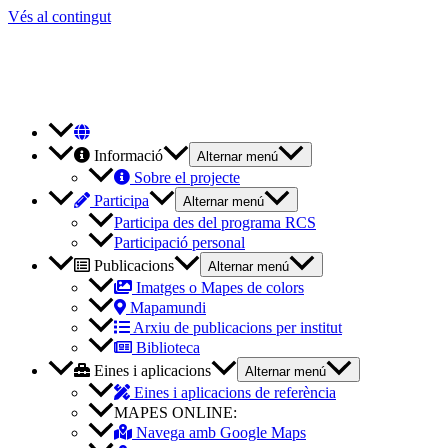
Vés al contingut
Informació
Alternar menú
Sobre el projecte
Participa
Alternar menú
Participa des del programa RCS
Participació personal
Publicacions
Alternar menú
Imatges o Mapes de colors
Mapamundi
Arxiu de publicacions per institut
Biblioteca
Eines i aplicacions
Alternar menú
Eines i aplicacions de referència
MAPES ONLINE:
Navega amb Google Maps