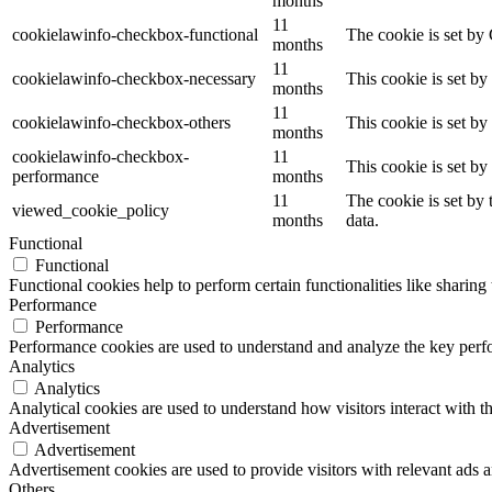
months
11
cookielawinfo-checkbox-functional
The cookie is set by
months
11
cookielawinfo-checkbox-necessary
This cookie is set b
months
11
cookielawinfo-checkbox-others
This cookie is set b
months
cookielawinfo-checkbox-
11
This cookie is set b
performance
months
11
The cookie is set by
viewed_cookie_policy
months
data.
Functional
Functional
Functional cookies help to perform certain functionalities like sharing 
Performance
Performance
Performance cookies are used to understand and analyze the key perfor
Analytics
Analytics
Analytical cookies are used to understand how visitors interact with th
Advertisement
Advertisement
Advertisement cookies are used to provide visitors with relevant ads 
Others