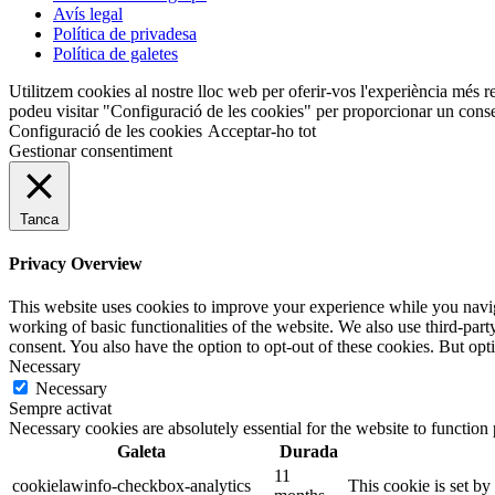
Avís legal
Política de privadesa
Política de galetes
Utilitzem cookies al nostre lloc web per oferir-vos l'experiència més r
podeu visitar "Configuració de les cookies" per proporcionar un conse
Configuració de les cookies
Acceptar-ho tot
Gestionar consentiment
Tanca
Privacy Overview
This website uses cookies to improve your experience while you navigat
working of basic functionalities of the website. We also use third-pa
consent. You also have the option to opt-out of these cookies. But op
Necessary
Necessary
Sempre activat
Necessary cookies are absolutely essential for the website to function
Galeta
Durada
11
cookielawinfo-checkbox-analytics
This cookie is set b