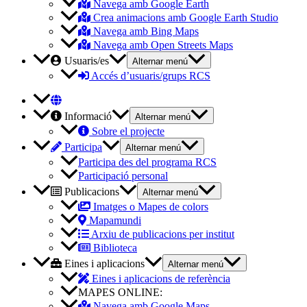
Navega amb Google Earth
Crea animacions amb Google Earth Studio
Navega amb Bing Maps
Navega amb Open Streets Maps
Usuaris/es
Alternar menú
Accés d’usuaris/grups RCS
Informació
Alternar menú
Sobre el projecte
Participa
Alternar menú
Participa des del programa RCS
Participació personal
Publicacions
Alternar menú
Imatges o Mapes de colors
Mapamundi
Arxiu de publicacions per institut
Biblioteca
Eines i aplicacions
Alternar menú
Eines i aplicacions de referència
MAPES ONLINE:
Navega amb Google Maps