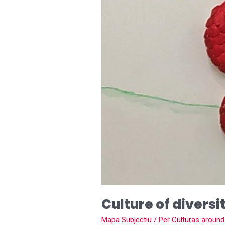
Culture of diversi
Mapa Subjectiu
/ Per
Culturas around