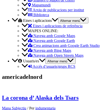
Imatges o Mapes de colors
Mapamundi
Arxiu de publicacions per institut
Biblioteca
Eines i aplicacions
Alternar menú
Eines i aplicacions de referència
MAPES ONLINE:
Navega amb Google Maps
Navega amb Google Earth
Crea animacions amb Google Earth Studio
Navega amb Bing Maps
Navega amb Open Streets Maps
Usuaris/es
Alternar menú
Accés d’usuaris/grups RCS
americadelnord
La corona d’ Alaska dels Tsars
Mapa Subjectiu
/ Per
indumentaria