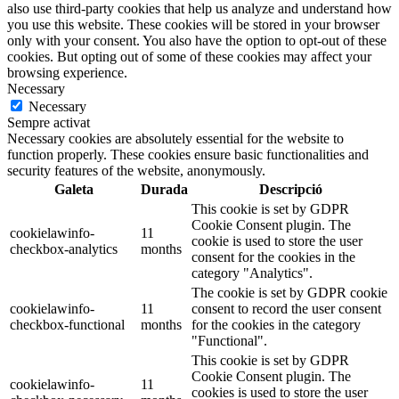
also use third-party cookies that help us analyze and understand how
you use this website. These cookies will be stored in your browser
only with your consent. You also have the option to opt-out of these
cookies. But opting out of some of these cookies may affect your
browsing experience.
Necessary
Necessary
Sempre activat
Necessary cookies are absolutely essential for the website to
function properly. These cookies ensure basic functionalities and
security features of the website, anonymously.
Galeta
Durada
Descripció
This cookie is set by GDPR
Cookie Consent plugin. The
cookielawinfo-
11
cookie is used to store the user
checkbox-analytics
months
consent for the cookies in the
category "Analytics".
The cookie is set by GDPR cookie
cookielawinfo-
11
consent to record the user consent
checkbox-functional
months
for the cookies in the category
"Functional".
This cookie is set by GDPR
Cookie Consent plugin. The
cookielawinfo-
11
cookies is used to store the user