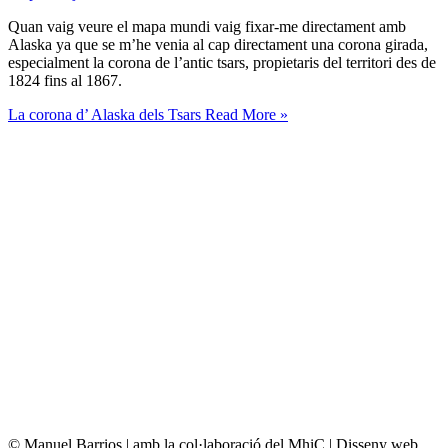
Quan vaig veure el mapa mundi vaig fixar-me directament amb
Alaska ya que se m’he venia al cap directament una corona girada,
especialment la corona de l’antic tsars, propietaris del territori des de
1824 fins al 1867.
La corona d’ Alaska dels Tsars
Read More »
© Manuel Barrios | amb la col·laboració del MhiC | Disseny web