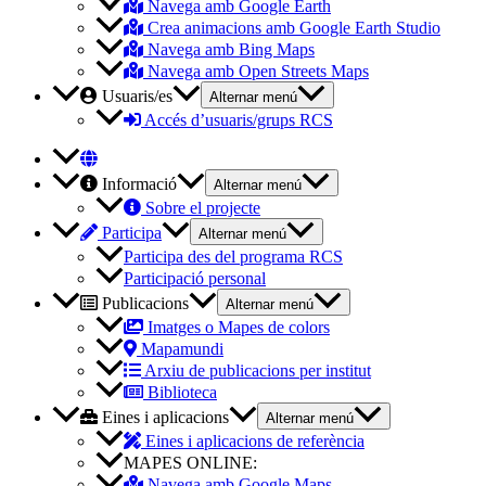
Navega amb Google Earth
Crea animacions amb Google Earth Studio
Navega amb Bing Maps
Navega amb Open Streets Maps
Usuaris/es
Alternar menú
Accés d’usuaris/grups RCS
Informació
Alternar menú
Sobre el projecte
Participa
Alternar menú
Participa des del programa RCS
Participació personal
Publicacions
Alternar menú
Imatges o Mapes de colors
Mapamundi
Arxiu de publicacions per institut
Biblioteca
Eines i aplicacions
Alternar menú
Eines i aplicacions de referència
MAPES ONLINE:
Navega amb Google Maps