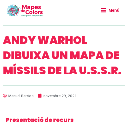
Vés
Main
al
Menú
Menu
contingut
ANDY WARHOL
DIBUIXA UN MAPA DE
MÍSSILS DE LA U.S.S.R.
Manuel Barrios
novembre 29, 2021
Presentació de recurs