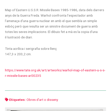
Map of Eastern U.S.S.R. Missile Bases 1985-1986, data dels darrers
anys de la Guerra Freda. Warhol confronta l’espectador amb
l’amenaça d’una guerra nuclear en amb el que sembla un simple
esbóç però que resulta ser un sinistre document de guerra amb
totes les seves implicacions. El dibuix fet a mà es la copia d’una
il·lustració de diari.
Tinta acrílica i serigrafia sobre llenç
147,3 x 203,2 cm.
https://www.tate.org.uk/art/artworks/warhol-map-of-eastern-u-s-s-
r-missile-bases-ar00235
Etiquetes:
Obres d’art o disseny