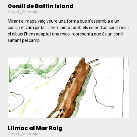
Conill de Baffin Island
Grup 1_Vilamajor
Mirant el mapa vaig veure una forma que s’assembla a un
conill, i el vam pintar. L’hem pintat amb els color d’un conill real, i
el dibuix l’hem adaptat una mica, representa que és un conill
saltant pel camp.
Llimac al Mar Roig
Grup 1_Vilamajor