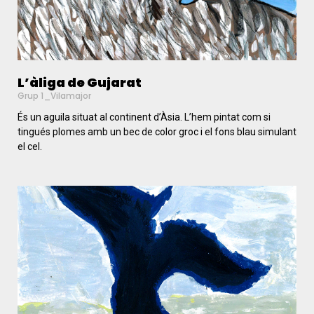
L’àliga de Gujarat
Grup 1_Vilamajor
És un aguila situat al continent d’Àsia. L’hem pintat com si
tingués plomes amb un bec de color groc i el fons blau simulant
el cel.