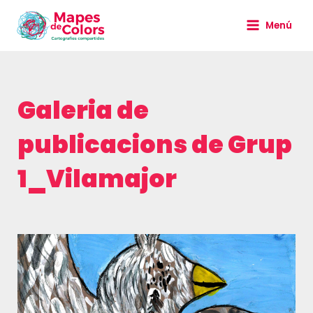
Vés
Main
al
Menú
Menu
contingut
Galeria de
publicacions de
Grup
1_Vilamajor