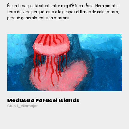
És un llimac, està situat entre mig d’Àfrica i Àsia. Hem pintat el
terra de verd perquè està a la gespa i el llimac de color marró,
perquè generalment, son marrons.
Medusa a Paracel Islands
Grup 1_Vilamajor