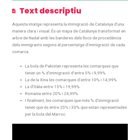
Text descriptiu
Aquesta imatge representa la immigració de Catalunya d’una
manera clara i visual. És un mapa de Catalunya transformat en
arbre de Nadal amb les banderes dels llocs de procedència
dels immigrants segons el percentatge d’immigració de cada
comarca.
La bola de Pakistan representa les comarques que
tenen un % d’immigració d’entre 5% i 9,99%
La de la Xina les comarques d’entre 10% i 14,99%
La d’Itàlia entre 15% i 19,99%
Romania entre 20% i 24,99%
I finalment, les comarques que més % d’immigració
tenen que és entre 25% i 30% que estan representades
per la bola del Marroc.