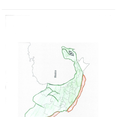
Mèxic
al
revés