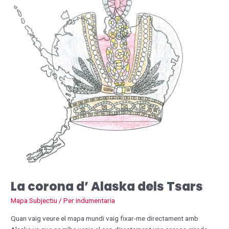
dels
Tsars
La corona d’ Alaska dels Tsars
Mapa Subjectiu
/ Per
indumentaria
Quan vaig veure el mapa mundi vaig fixar-me directament amb