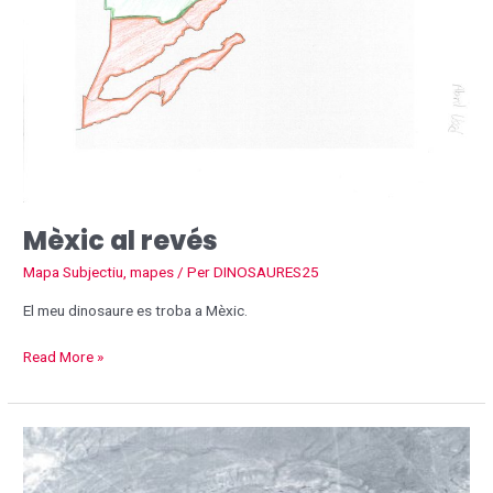
Mèxic al revés
Mapa Subjectiu
,
mapes
/ Per
DINOSAURES25
El meu dinosaure es troba a Mèxic.
Read More »
Emprenta
a
Karadanga