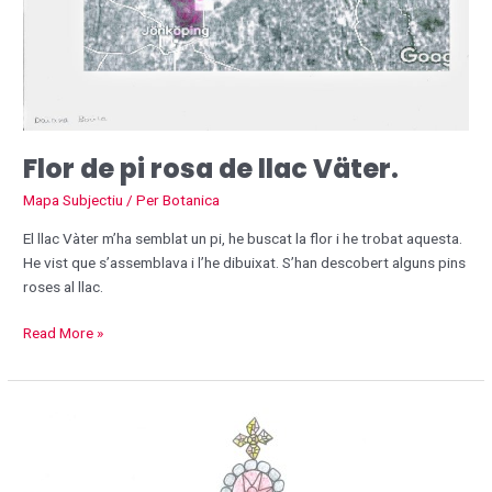
Flor de pi rosa de llac Väter.
Mapa Subjectiu
/ Per
Botanica
El llac Vàter m’ha semblat un pi, he buscat la flor i he trobat aquesta.
He vist que s’assemblava i l’he dibuixat. S’han descobert alguns pins
roses al llac.
Read More »
La
corona
d’
Alaska