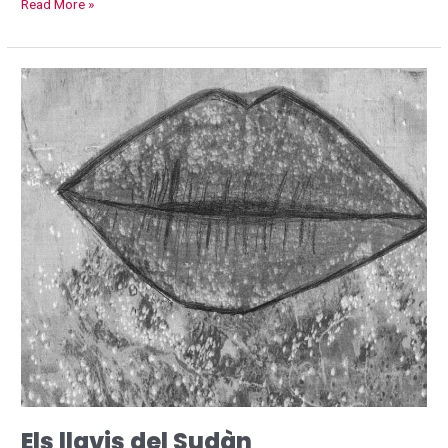
Read More »
Els
llavis
del
Sudàn
Els llavis del Sudàn