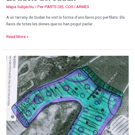
Mapa Subjectiu
/ Per
PARTS DEL COS I ARMES
A un terreny de Sudan he vist la forma d’uns llavis poc perfilats. Els
llavis de totes les dones que no han pogut parlar
Read More »
PANTALONS
Val
de
Boquero
el
Ciego