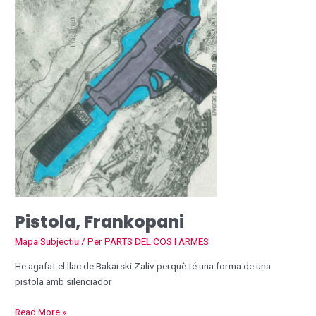
Pistola, Frankopani
Mapa Subjectiu
/ Per
PARTS DEL COS I ARMES
He agafat el llac de Bakarski Zaliv perquè té una forma de una
pistola amb silenciador
Read More »