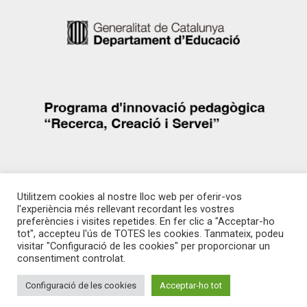
Utilitzem cookies al nostre lloc web per oferir-vos
l'experiència més rellevant recordant les vostres
preferències i visites repetides. En fer clic a "Acceptar-ho
© Manuel Barrios | amb la col·laboració del MhiC | Disseny web espainomada.com
tot", accepteu l'ús de TOTES les cookies. Tanmateix, podeu
Accés d’usuaris/grups
visitar "Configuració de les cookies" per proporcionar un
consentiment controlat.
Avís legal
Política de privadesa
Configuració de les cookies
Acceptar-ho tot
Política de galetes